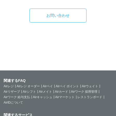
お問い合わせ
関連するFAQ
Airレジ
Airレジ オーダー
Airペイ
Airペイ ポイント
Airウェイト
Airリザーブ
Airシフト
Airメイト
Airカード
Airワーク 採用管理
Airワーク 給与支払
Airキャッシュ
Airマーケット
レストランボード
AirIDについて
関連するサービス