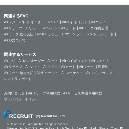
関連するFAQ
Airレジ
Airレジ オーダー
Airペイ
Airペイ ポイント
Airウェイト
Airリザーブ
Airシフト
Airメイト
Airカード
Airワーク 採用管理
Airワーク 給与支払
Airキャッシュ
Airマーケット
レストランボード
AirIDについて
関連するサービス
Airレジ
Airレジ オーダー
Airペイ
Airペイ ポイント
Airウェイト
Airリザーブ
Airシフト
Airメイト
Airカード
Airワーク 採用管理
Airワーク 給与支払
Airキャッシュ
Airマーケット
Airレジ マガジン
レストランボード
お問い合わせ
Airリザーブ利用約款
Airサービス共通利用約款
プライバシーポリシー
※TM and © 2024 Apple Inc. All rights reserved.
※Apple、Apple のロゴ、Apple Pay、Apple Watch、Face ID、iPad、iPhone、Touch ID