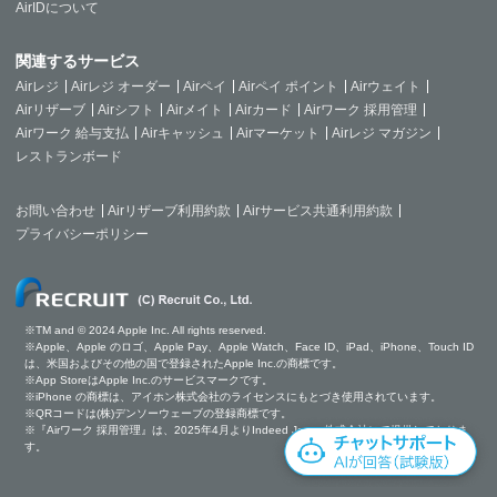
AirIDについて
関連するサービス
Airレジ
Airレジ オーダー
Airペイ
Airペイ ポイント
Airウェイト
Airリザーブ
Airシフト
Airメイト
Airカード
Airワーク 採用管理
Airワーク 給与支払
Airキャッシュ
Airマーケット
Airレジ マガジン
レストランボード
お問い合わせ
Airリザーブ利用約款
Airサービス共通利用約款
プライバシーポリシー
※TM and © 2024 Apple Inc. All rights reserved.
※Apple、Apple のロゴ、Apple Pay、Apple Watch、Face ID、iPad、iPhone、Touch ID
は、米国およびその他の国で登録されたApple Inc.の商標です。
※App StoreはApple Inc.のサービスマークです。
※iPhone の商標は、アイホン株式会社のライセンスにもとづき使用されています。
※QRコードは(株)デンソーウェーブの登録商標です。
※『Airワーク 採用管理』は、2025年4月よりIndeed Japan株式会社にて提供しておりま
す。
チ
ャ