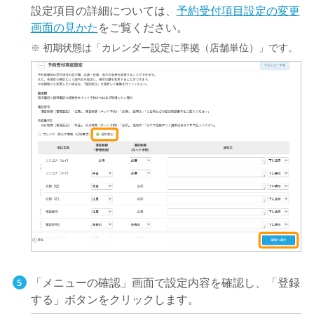
設定項目の詳細については、
予約受付項目設定の変更
画面の見かた
をご覧ください。
初期状態は「カレンダー設定に準拠（店舗単位）」です。
「メニューの確認」画面で設定内容を確認し、「登録
する」ボタンをクリックします。