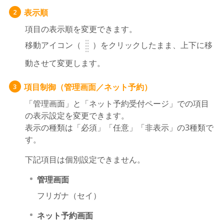
表示順
2
項目の表示順を変更できます。
移動アイコン（
）をクリックしたまま、上下に移
動させて変更します。
項目制御（管理画面／ネット予約）
3
「管理画面」と「ネット予約受付ページ」での項目
の表示設定を変更できます。
表示の種類は「必須」「任意」「非表示」の3種類で
す。
下記項目は個別設定できません。
管理画面
フリガナ（セイ）
ネット予約画面