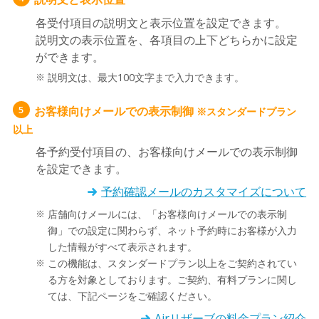
各受付項目の説明文と表示位置を設定できます。
説明文の表示位置を、各項目の上下どちらかに設定
ができます。
説明文は、最大100文字まで入力できます。
お客様向けメールでの表示制御
5
※スタンダードプラン
以上
各予約受付項目の、お客様向けメールでの表示制御
を設定できます。
予約確認メールのカスタマイズについて
店舗向けメールには、「お客様向けメールでの表示制
御」での設定に関わらず、ネット予約時にお客様が入力
した情報がすべて表示されます。
この機能は、スタンダードプラン以上をご契約されてい
る方を対象としております。ご契約、有料プランに関し
ては、下記ページをご確認ください。
Airリザーブの料金プラン紹介