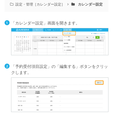
設定・管理［カレンダー設定］
カレンダー設定
「カレンダー設定」画面を開きます。
「予約受付項目設定」の「編集する」ボタンをクリッ
クします。