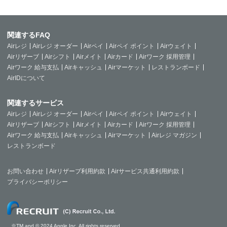
関連するFAQ
Airレジ
Airレジ オーダー
Airペイ
Airペイ ポイント
Airウェイト
Airリザーブ
Airシフト
Airメイト
Airカード
Airワーク 採用管理
Airワーク 給与支払
Airキャッシュ
Airマーケット
レストランボード
AirIDについて
関連するサービス
Airレジ
Airレジ オーダー
Airペイ
Airペイ ポイント
Airウェイト
Airリザーブ
Airシフト
Airメイト
Airカード
Airワーク 採用管理
Airワーク 給与支払
Airキャッシュ
Airマーケット
Airレジ マガジン
レストランボード
お問い合わせ
Airリザーブ利用約款
Airサービス共通利用約款
プライバシーポリシー
※TM and © 2024 Apple Inc. All rights reserved.