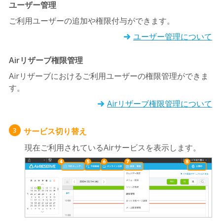
ユーザー管理
ご利用ユーザーの追加や権限付与ができます。
ユーザー管理について
Airリザーブ権限管理
Airリザーブにおけるご利用ユーザーの権限管理ができま
す。
Airリザーブ権限管理について
サービス切り替え
3
現在ご利用されているAirサービスを表示します。