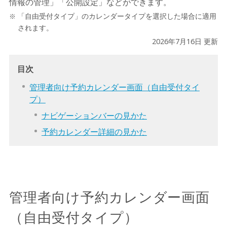
情報の管理」「公開設定」などができます。
「自由受付タイプ」のカレンダータイプを選択した場合に適用
されます。
2026年7月16日 更新
目次
管理者向け予約カレンダー画面（自由受付タイ
プ）
ナビゲーションバーの見かた
予約カレンダー詳細の見かた
管理者向け予約カレンダー画面
（自由受付タイプ）