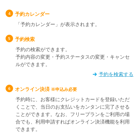
予約カレンダー
4
「予約カレンダー」が表示されます。
予約検索
5
予約の検索ができます。
予約内容の変更・予約ステータスの変更・キャンセ
ルができます。
予約を検索する
オンライン決済
6
※申込み必要
予約時に、お客様にクレジットカードを登録いただ
くことで、当日のお支払いをカンタンに完了させる
ことができます。なお、フリープランをご利用の場
合でも、利用申請すればオンライン決済機能を利用
できます。