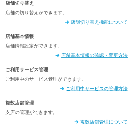
店舗切り替え
店舗の切り替えができます。
店舗切り替え機能について
店舗基本情報
店舗情報設定ができます。
店舗基本情報の確認・変更方法
ご利用サービス管理
ご利用中のサービス管理ができます。
ご利用中サービスの管理方法
複数店舗管理
支店の管理ができます。
複数店舗管理について