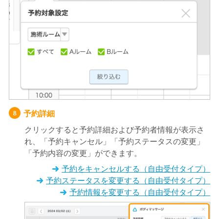
予約詳細
8
クリックすると予約詳細および予約者情報が表示さ
れ、「予約キャンセル」「予約ステータスの変更」
「予約内容の変更」ができます。
予約をキャンセルする（自由受付タイプ）
予約ステータスを変更する（自由受付タイプ）
予約情報を変更する（自由受付タイプ）