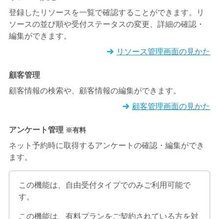
登録したリソースを一覧で確認することができます。リ
ソースの並び順や受付ステータスの変更、詳細の確認・
編集ができます。
リソース管理画面の見かた
顧客管理
顧客情報の検索や、顧客情報の編集ができます。
顧客管理画面の見かた
アンケート管理
※有料
ネット予約時に取得するアンケートの確認・編集ができ
ます。
この機能は、自由受付タイプでのみご利用可能で
す。
この機能は、有料プランをご契約されている方を対