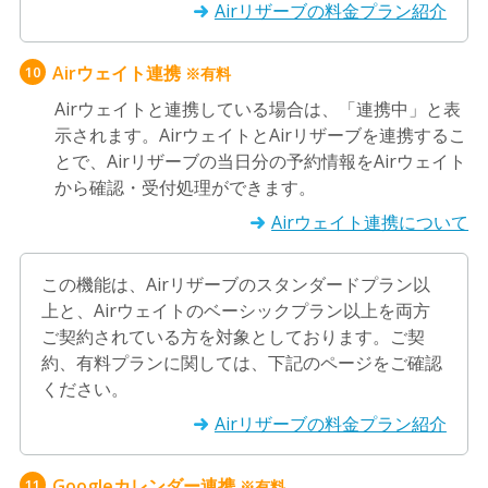
Airリザーブの料金プラン紹介
Airウェイト連携
10
※有料
Airウェイトと連携している場合は、「連携中」と表
示されます。AirウェイトとAirリザーブを連携するこ
とで、Airリザーブの当日分の予約情報をAirウェイト
から確認・受付処理ができます。
Airウェイト連携について
この機能は、Airリザーブのスタンダードプラン以
上と、Airウェイトのベーシックプラン以上を両方
ご契約されている方を対象としております。ご契
約、有料プランに関しては、下記のページをご確認
ください。
Airリザーブの料金プラン紹介
Googleカレンダー連携
11
※有料