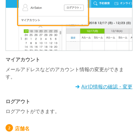
マイアカウント
メールアドレスなどのアカウント情報の変更ができま
す。
AirID情報の確認・変更
ログアウト
ログアウトができます。
店舗名
2