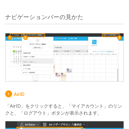
ナビゲーションバーの見かた
AirID
1
「AirID」をクリックすると、「マイアカウント」のリン
クと、「ログアウト」ボタンが表示されます。