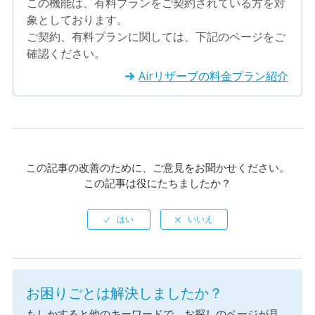
この機能は、有料プランをご契約されている方を対
象としております。
ご契約、有料プランに関しては、下記のページをご
確認ください。
Airリザーブの料金プラン紹介
この記事の改善のために、ご意見をお聞かせください。
この記事は役にたちましたか？
お困りごとは解決しましたか？
もしかすると他のキーワードで、お探しのページが見