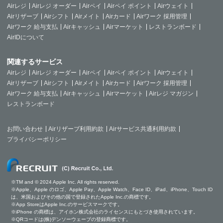
Airレジ
Airレジ オーダー
Airペイ
Airペイ ポイント
Airウェイト
Airリザーブ
Airシフト
Airメイト
Airカード
Airワーク 採用管理
Airワーク 給与支払
Airキャッシュ
Airマーケット
レストランボード
AirIDについて
関連するサービス
Airレジ
Airレジ オーダー
Airペイ
Airペイ ポイント
Airウェイト
Airリザーブ
Airシフト
Airメイト
Airカード
Airワーク 採用管理
Airワーク 給与支払
Airキャッシュ
Airマーケット
Airレジ マガジン
レストランボード
お問い合わせ
Airリザーブ利用約款
Airサービス共通利用約款
プライバシーポリシー
※TM and © 2024 Apple Inc. All rights reserved.
※Apple、Apple のロゴ、Apple Pay、Apple Watch、Face ID、iPad、iPhone、Touch ID
は、米国およびその他の国で登録されたApple Inc.の商標です。
※App StoreはApple Inc.のサービスマークです。
※iPhone の商標は、アイホン株式会社のライセンスにもとづき使用されています。
※QRコードは(株)デンソーウェーブの登録商標です。